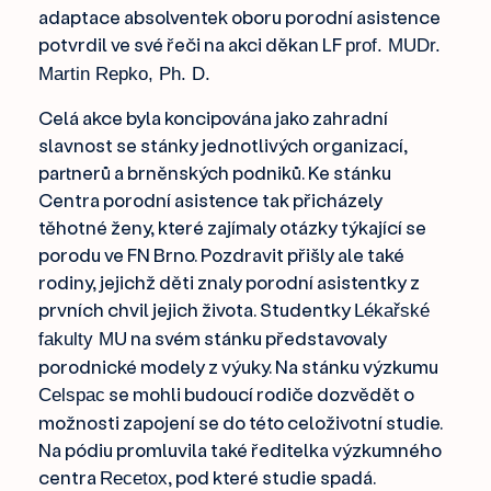
adaptace absolventek oboru porodní asistence
potvrdil ve své řeči na akci děkan LF
prof. MUDr.
Martin Repko, Ph. D.
Celá akce byla koncipována jako zahradní
slavnost se stánky jednotlivých organizací,
partnerů a brněnských podniků. Ke stánku
Centra porodní asistence tak přicházely
těhotné ženy, které zajímaly otázky týkající se
porodu ve FN Brno. Pozdravit přišly ale také
rodiny, jejichž děti znaly porodní asistentky z
prvních chvil jejich života. Studentky
Lékařské
na svém stánku představovaly
fakulty MU
porodnické modely z výuky. Na stánku výzkumu
se mohli budoucí rodiče dozvědět o
Celspac
možnosti zapojení se do této celoživotní studie.
Na pódiu promluvila také ředitelka výzkumného
centra
, pod které studie spadá.
Recetox