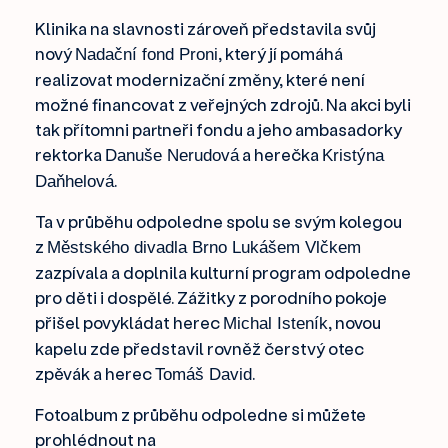
Klinika na slavnosti zároveň představila svůj
nový
, který jí pomáhá
Nadační fond Proni
realizovat modernizační změny, které není
možné financovat z veřejných zdrojů. Na akci byli
tak přítomni partneři fondu a jeho ambasadorky
rektorka
a herečka
Danuše Nerudová
Kristýna
.
Daňhelová
Ta v průběhu odpoledne spolu se svým kolegou
z
Městského divadla Brno Lukášem Vlčkem
zazpívala a doplnila kulturní program odpoledne
pro děti i dospělé. Zážitky z porodního pokoje
přišel povykládat herec
, novou
Michal Isteník
kapelu zde představil rovněž čerstvý otec
zpěvák a herec
.
Tomáš David
Fotoalbum z průběhu odpoledne si můžete
prohlédnout na