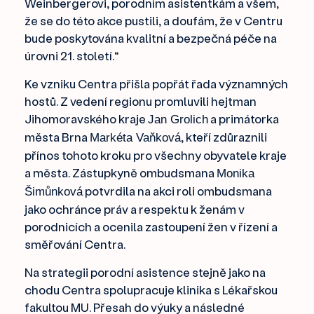
Weinbergerovi, porodním asistentkám a všem,
že se do této akce pustili, a doufám, že v Centru
bude poskytována kvalitní a bezpečná péče na
úrovni 21. století.“
Ke vzniku Centra přišla popřát řada významných
hostů. Z vedení regionu promluvili hejtman
Jihomoravského kraje
a primátorka
Jan Grolich
města Brna
, kteří zdůraznili
Markéta Vaňková
přínos tohoto kroku pro všechny obyvatele kraje
a města. Zástupkyně ombudsmana
Monika
potvrdila na akci roli ombudsmana
Šimůnková
jako ochránce práv a respektu k ženám v
porodnicích a ocenila zastoupení žen v řízení a
směřování Centra.
Na strategii porodní asistence stejně jako na
chodu Centra spolupracuje klinika s Lékařskou
fakultou MU. Přesah do výuky a následné