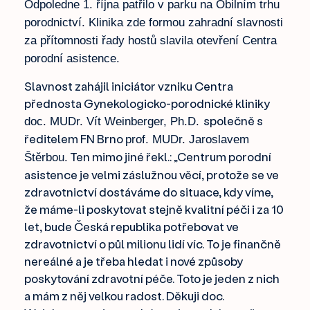
Odpoledne 1. října patřilo v parku na Obilním trhu
porodnictví. Klinika zde formou zahradní slavnosti
za přítomnosti řady hostů slavila otevření Centra
porodní asistence.
Slavnost zahájil iniciátor vzniku Centra
přednosta Gynekologicko-porodnické kliniky
společně s
doc. MUDr. Vít Weinberger, Ph.D.
ředitelem FN Brno
prof. MUDr. Jaroslavem
Ten mimo jiné řekl.: „Centrum porodní
Štěrbou.
asistence je velmi záslužnou věcí, protože se ve
zdravotnictví dostáváme do situace, kdy víme,
že máme-li poskytovat stejně kvalitní péči i za 10
let, bude Česká republika potřebovat ve
zdravotnictví o půl milionu lidí víc. To je finančně
nereálné a je třeba hledat i nové způsoby
poskytování zdravotní péče. Toto je jeden z nich
a mám z něj velkou radost. Děkuji doc.