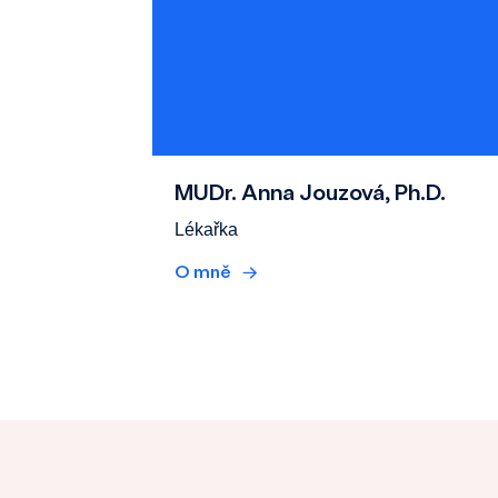
MUDr. Anna Jouzová, Ph.D.
Lékařka
O mně
→