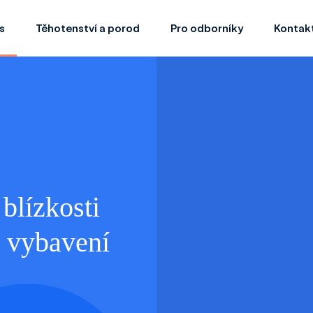
s
Těhotenství a porod
Pro odborníky
Kontak
blízkosti
o vybavení