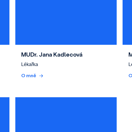
MUDr. Jana Kadlecová
M
Lékařka
L
O mně
→
O