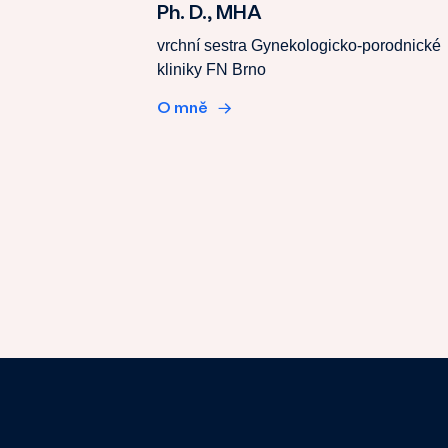
Ph. D., MHA
vrchní sestra Gynekologicko-porodnické
kliniky FN Brno
O mně
→