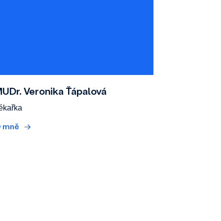
UDr. Veronika Ťápalová
ékařka
 mně
→