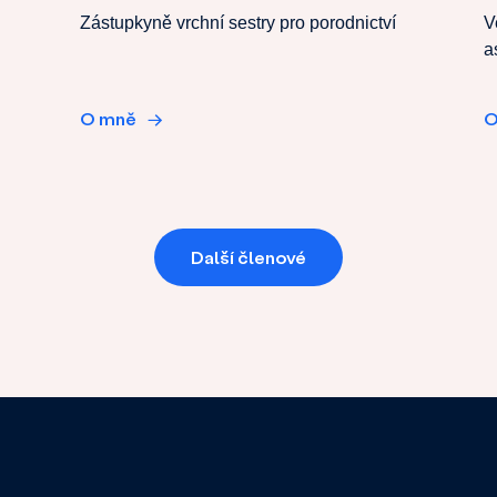
Zástupkyně vrchní sestry pro porodnictví
V
a
O mně
→
O
Další členové