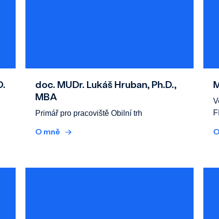
D.
doc. MUDr. Lukáš Hruban, Ph.D.,
M
MBA
V
F
Primář pro pracoviště Obilní trh
O mně
→
O