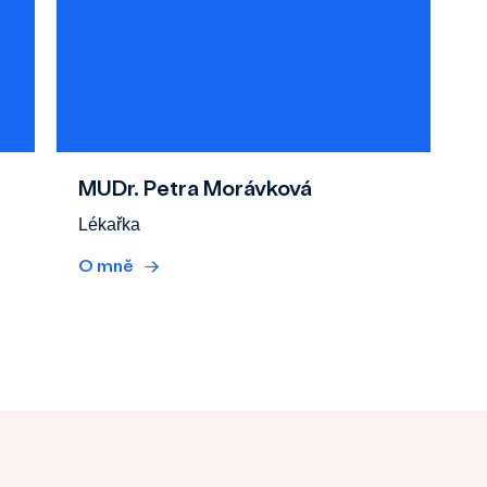
MUDr. Petra Morávková
Lékařka
O mně
→