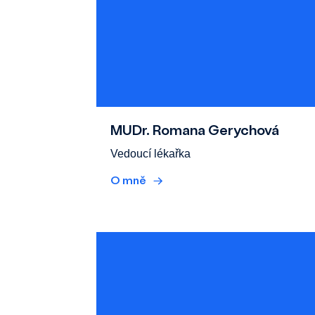
MUDr. Romana Gerychová
Vedoucí lékařka
O mně
→