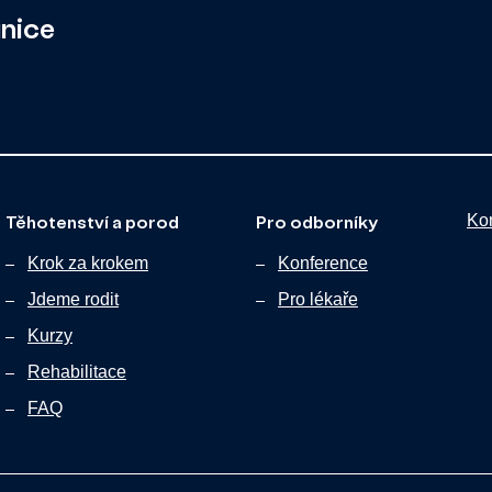
unice
Těhotenství a porod
Pro odborníky
Ko
Krok za krokem
Konference
Jdeme rodit
Pro lékaře
Kurzy
Rehabilitace
FAQ