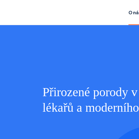
O ná
Přirozené porody v 
lékařů a moderníh