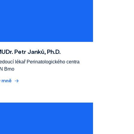
UDr. Petr Janků, Ph.D.
edoucí lékař Perinatologického centra
N Brno
 mně
→