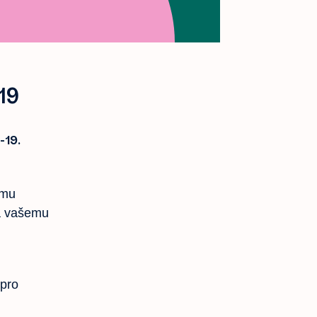
19
-19.
umu
 a vašemu
 pro