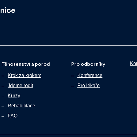
unice
Těhotenství a porod
Pro odborníky
Ko
Krok za krokem
Konference
Jdeme rodit
Pro lékaře
Kurzy
Rehabilitace
FAQ