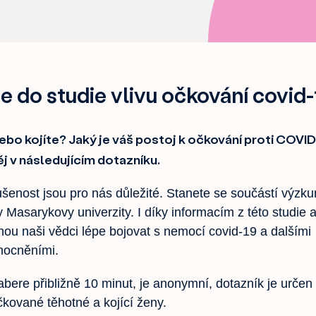
e do studie vlivu očkování covid-
ebo kojíte? Jaký je váš postoj k očkování proti COVID
ěj v následujícím dotazníku.
šenost jsou pro nás důležité. Stanete se součástí výzk
y Masarykovy univerzity. I díky informacím z této studie
ou naši vědci lépe bojovat s nemocí covid-19 a dalšími
mocněními.
bere přibližně 10 minut, je anonymní, dotazník je určen
kované těhotné a kojící ženy.