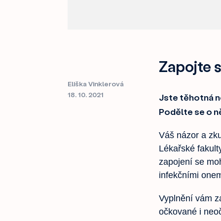
Zapojte s
Eliška Vinklerová
18. 10. 2021
Jste těhotná n
Podělte se o n
Váš názor a zku
Lékařské fakult
zapojení se moh
infekčními one
Vyplnění vám za
očkované i neoč