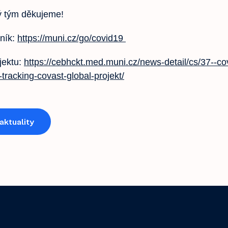
ý tým děkujeme!
ník:
https://muni.cz/go/covid19
jektu:
https://cebhckt.med.muni.cz/news-detail/cs/37--co
tracking-covast-global-projekt/
aktuality