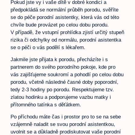
Pokud jste vy i vaše dítě v dobré kondici a
předpokládá se normální průběh porodu, svěříte
se do péče porodní asistentky, která vás od této
chvíle bude provázet po celou dobu porodu.
V případě, že vstupní prohlídka zjistí určitý stupeň
rizika či odchylky od normálu, porodní asistentka
se o péči o vás podělí s lékařem.
Jakmile jste přijata k porodu, přecházíte i s
partnerem do svého porodního pokoje, kde pro
vás zajišťujeme soukromí a pohodlí po celou dobu
porodu, včetně následné časné doby poporodní,
tedy 2-3 hodiny po porodu. Respektujeme tzv.
zlatou hodinku a podporujeme vazbu matky i
přítomného tatínka s děťátkem.
Po příchodu máte čas i prostor pro to se na sebe
vzájemně naladit se svou porodní asistentkou,
uvolnit se a důkladně prodiskutovat vaše porodní