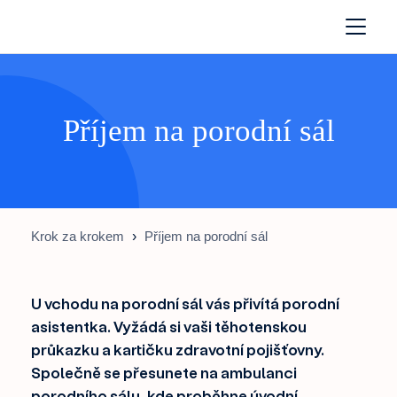
Příjem na porodní sál
Krok za krokem
›
Příjem na porodní sál
U vchodu na porodní sál vás přivítá porodní
asistentka. Vyžádá si vaši těhotenskou
průkazku a kartičku zdravotní pojišťovny.
Společně se přesunete na ambulanci
porodního sálu, kde proběhne úvodní